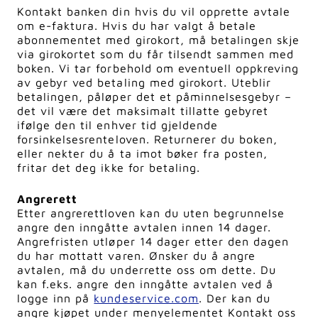
Kontakt banken din hvis du vil opprette avtale
om e-faktura. Hvis du har valgt å betale
abonnementet med girokort, må betalingen skje
via girokortet som du får tilsendt sammen med
boken. Vi tar forbehold om eventuell oppkreving
av gebyr ved betaling med girokort. Uteblir
betalingen, påløper det et påminnelsesgebyr –
det vil være det maksimalt tillatte gebyret
ifølge den til enhver tid gjeldende
forsinkelsesrenteloven. Returnerer du boken,
eller nekter du å ta imot bøker fra posten,
fritar det deg ikke for betaling.
Angrerett
Etter angrerettloven kan du uten begrunnelse
angre den inngåtte avtalen innen 14 dager.
Angrefristen utløper 14 dager etter den dagen
du har mottatt varen. Ønsker du å angre
avtalen, må du underrette oss om dette. Du
kan f.eks. angre den inngåtte avtalen ved å
logge inn på
kundeservice.com
. Der kan du
angre kjøpet under menyelementet Kontakt oss