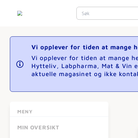
Vi opplever for tiden at mange 
Vi opplever for tiden at mange 
Hytteliv, Labpharma, Mat & Vin e
aktuelle magasinet og ikke kontak
MENY
MIN OVERSIKT