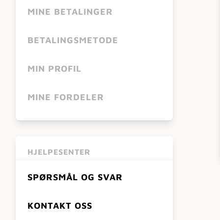
MINE BETALINGER
BETALINGSMETODE
MIN PROFIL
MINE FORDELER
HJELPESENTER
SPØRSMÅL OG SVAR
KONTAKT OSS