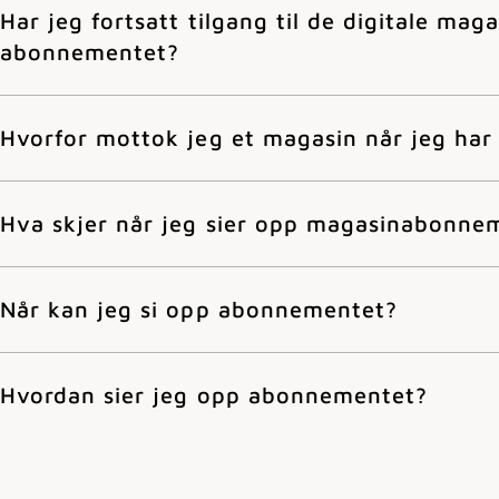
Har jeg fortsatt tilgang til de digitale mag
abonnementet?
Hvorfor mottok jeg et magasin når jeg ha
Hva skjer når jeg sier opp magasinabonne
Når kan jeg si opp abonnementet?
Hvordan sier jeg opp abonnementet?