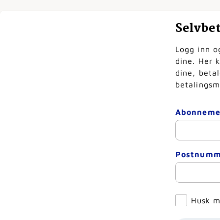
Selvbe
Logg inn o
dine. Her 
dine, beta
betalingsm
Abonnem
Postnum
Husk 