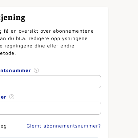
tjening
g få en oversikt over abonnementene
kan du bl.a. redigere opplysningene
le regningene dine eller endre
etode.
entsnummer
mer
meg
Glemt abonnementsnummer?