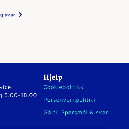
og svar
Hjelp
vice
Cookiepolitikk
g 8.00-18.00
Personvernpolitikk
Gå til Spørsmål & svar