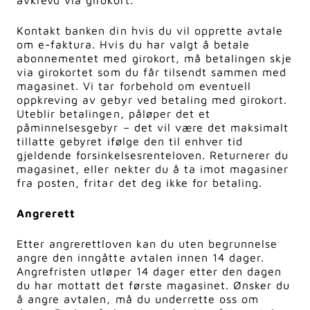
avkrevd via girokort.
Kontakt banken din hvis du vil opprette avtale
om e-faktura. Hvis du har valgt å betale
abonnementet med girokort, må betalingen skje
via girokortet som du får tilsendt sammen med
magasinet. Vi tar forbehold om eventuell
oppkreving av gebyr ved betaling med girokort.
Uteblir betalingen, påløper det et
påminnelsesgebyr – det vil være det maksimalt
tillatte gebyret ifølge den til enhver tid
gjeldende forsinkelsesrenteloven.
Returnerer du
magasinet, eller nekter du å ta imot magasiner
fra posten, fritar det deg ikke for betaling.
Angrerett
Etter angrerettloven kan du uten begrunnelse
angre den inngåtte avtalen innen 14 dager.
Angrefristen utløper 14 dager etter den dagen
du har mottatt det første magasinet. Ønsker du
å angre avtalen, må du underrette oss om