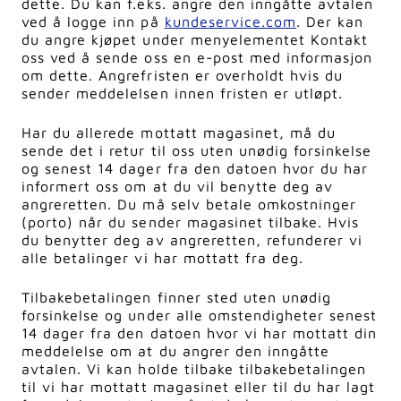
dette. Du kan f.eks. angre den inngåtte avtalen
ved å logge inn på
kundeservice.com
. Der kan
du angre kjøpet under menyelementet Kontakt
oss ved å sende oss en e-post med informasjon
om dette. Angrefristen er overholdt hvis du
sender meddelelsen innen fristen er utløpt.
Har du allerede mottatt magasinet, må du
sende det i retur til oss uten unødig forsinkelse
og senest 14 dager fra den datoen hvor du har
informert oss om at du vil benytte deg av
angreretten. Du må selv betale omkostninger
(porto) når du sender magasinet tilbake. Hvis
du benytter deg av angreretten, refunderer vi
alle betalinger vi har mottatt fra deg.
Tilbakebetalingen finner sted uten unødig
forsinkelse og under alle omstendigheter senest
14 dager fra den datoen hvor vi har mottatt din
meddelelse om at du angrer den inngåtte
avtalen. Vi kan holde tilbake tilbakebetalingen
til vi har mottatt magasinet
eller til du har lagt