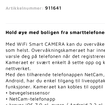
911641
Artikkelnummer:
Hold øye med boligen fra smarttelefone
Med WiFi Smart CAMERA kan du overvåke b
som helst. Overvåkningskameraet har inn
varsle deg på telefonen når det registrere
Kameraet er svært enkelt å sette opp og ko
nettverket.
Med den tilhørende telefonappen NetCam, 
Android, har du enkel tilgang til liveopptak
funksjoner. Kameraet kan kobles til opptil
• bevegelsessensor
• NetCam-telefonapp
• krever iOS 7.0 el. nyere / Android 2.2 el