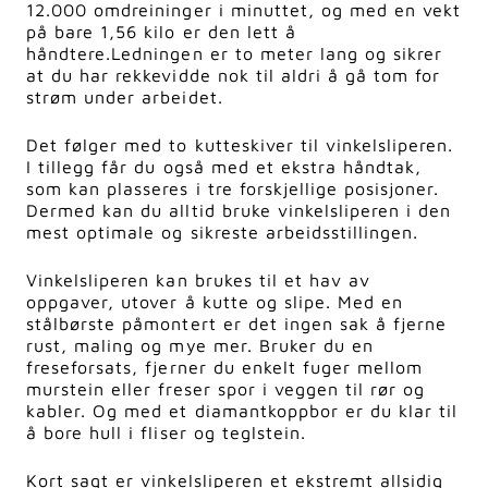
12.000 omdreininger i minuttet, og med en vekt
på bare 1,56 kilo er den lett å
håndtere.
Ledningen er to meter lang og sikrer
at du har rekkevidde nok til aldri å gå tom for
strøm under arbeidet.
Det følger med to kutteskiver til vinkelsliperen.
I tillegg får du også med et ekstra håndtak,
som kan plasseres i tre forskjellige posisjoner.
Dermed kan du alltid bruke vinkelsliperen i den
mest optimale og sikreste arbeidsstillingen.
Vinkelsliperen kan brukes til et hav av
oppgaver, utover å kutte og slipe. Med en
stålbørste påmontert er det ingen sak å fjerne
rust, maling og mye mer. Bruker du en
freseforsats, fjerner du enkelt fuger mellom
murstein eller freser spor i veggen til rør og
kabler. Og med et diamantkoppbor er du klar til
å bore hull i fliser og teglstein.
Kort sagt er vinkelsliperen et ekstremt allsidig