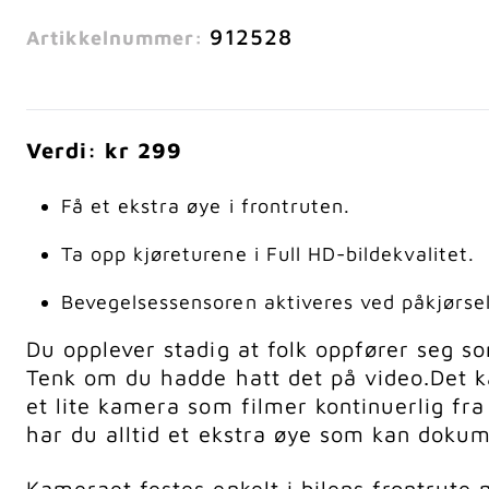
912528
Artikkelnummer:
Verdi: kr 299
Få et ekstra øye i frontruten.
Ta opp kjøreturene i Full HD-bildekvalitet.
Bevegelsessensoren aktiveres ved påkjørsel
Du opplever stadig at folk oppfører seg som
Tenk om du hadde hatt det på video.
Det 
et lite kamera som filmer kontinuerlig fra
har du alltid et ekstra øye som kan doku
Kameraet festes enkelt i bilens frontrute