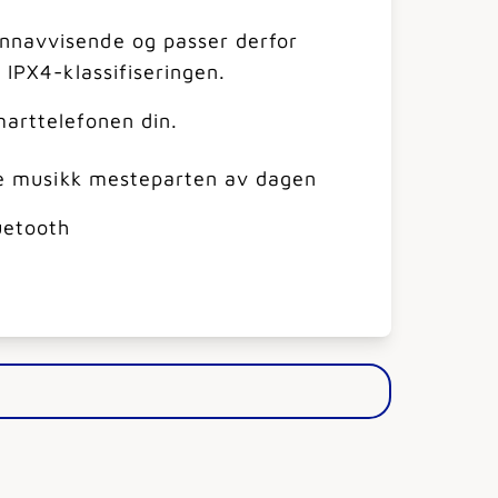
annavvisende og passer derfor
 IPX4-klassifiseringen.
marttelefonen din.
nyte musikk mesteparten av dagen
uetooth
g