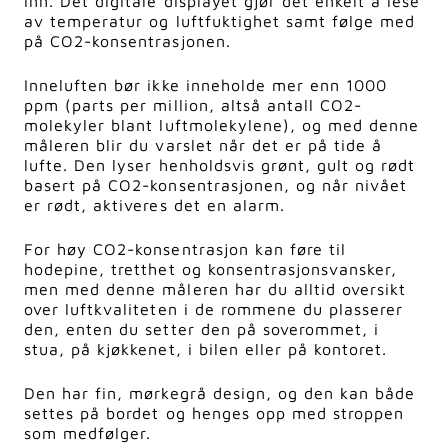
inn. Det digitale displayet gjør det enkelt å lese
av temperatur og luftfuktighet samt følge med
på CO2-konsentrasjonen.
Inneluften bør ikke inneholde mer enn 1000
ppm (parts per million, altså antall CO2-
molekyler blant luftmolekylene), og med denne
måleren blir du varslet når det er på tide å
lufte. Den lyser henholdsvis grønt, gult og rødt
basert på CO2-konsentrasjonen, og når nivået
er rødt, aktiveres det en alarm.
For høy CO2-konsentrasjon kan føre til
hodepine, tretthet og konsentrasjonsvansker,
men med denne måleren har du alltid oversikt
over luftkvaliteten i de rommene du plasserer
den, enten du setter den på soverommet, i
stua, på kjøkkenet, i bilen eller på kontoret.
Den har fin, mørkegrå design, og den kan både
settes på bordet og henges opp med stroppen
som medfølger.