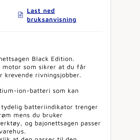
Last ned
bruksanvisning
nettsagen Black Edition.
 motor som sikrer at du får
r krevende rivningsjobber.
itium-ion-batteri som kan
tydelig batteriindikator trenger
trøm mens du bruker
verktøy, og bajonettsagen passer
gvarehus.
lik at den passer til den