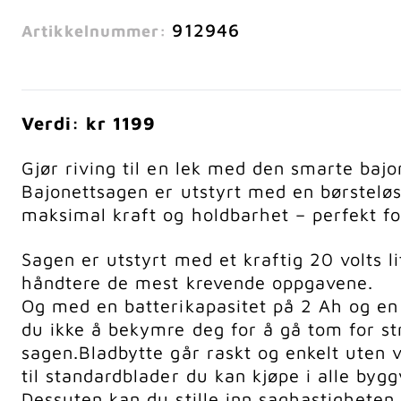
912946
Artikkelnummer:
Verdi: kr 1199
Gjør riving til en lek med den smarte bajo
Bajonettsagen er utstyrt med en børsteløs
maksimal kraft og holdbarhet – perfekt fo
Sagen er utstyrt med et kraftig 20 volts l
håndtere de mest krevende oppgavene.
Og med en batterikapasitet på 2 Ah og en 
du ikke å bekymre deg for å gå tom for s
sagen.
Bladbytte går raskt og enkelt uten 
til standardblader du kan kjøpe i alle byg
Dessuten kan du stille inn saghastigheten s