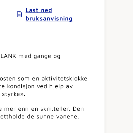
Last ned
bruksanvisning
: «SLANK med gange og
sten som en aktivitetsklokke
re kondisjon ved hjelp av
styrke».
e mer enn en skritteller. Den
rettholde de sunne vanene.