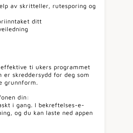
lp av skritteller, rutesporing og
riinntaket ditt
veiledning
effektive ti ukers programmet
 er skreddersydd for deg som
re grunnform.
efonen din:
skt i gang. I bekreftelses-e-
ning, og du kan laste ned appen