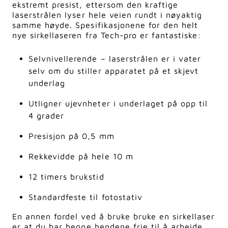
ekstremt presist, ettersom den kraftige
laserstrålen lyser hele veien rundt i nøyaktig
samme høyde.
Spesifikasjonene for den helt
nye sirkellaseren fra Tech-pro er fantastiske:
Selvnivellerende – laserstrålen er i vater
selv om du stiller apparatet på et skjevt
underlag
Utligner ujevnheter i underlaget på opp til
4 grader
Presisjon på 0,5 mm
Rekkevidde på hele 10 m
12 timers brukstid
Standardfeste til fotostativ
En annen fordel ved å bruke bruke en sirkellaser
er at du har begge hendene frie til å arbeide