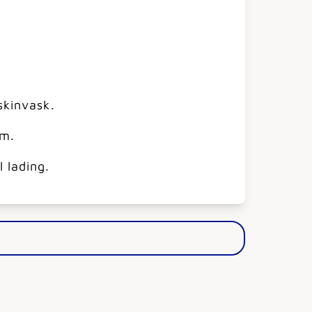
skinvask.
øm.
 lading.