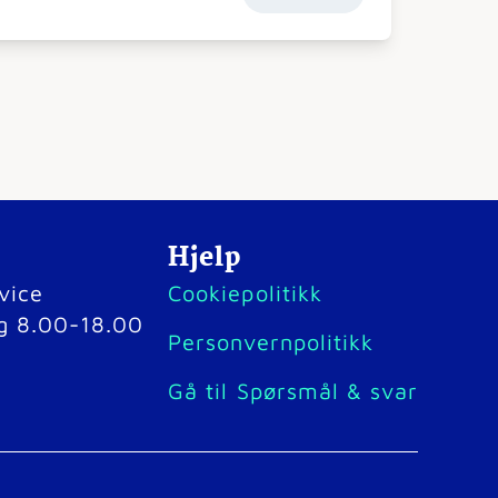
Hjelp
vice
Cookiepolitikk
g 8.00-18.00
Personvernpolitikk
Gå til Spørsmål & svar